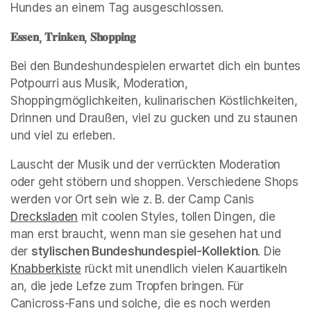
Hundes an einem Tag ausgeschlossen. 
𝐄𝐬𝐬𝐞𝐧, 𝐓𝐫𝐢𝐧𝐤𝐞𝐧, 𝐒𝐡𝐨𝐩𝐩𝐢𝐧𝐠
Bei den Bundeshundespielen erwartet dich ein buntes 
Potpourri aus Musik, Moderation, 
Shoppingmöglichkeiten, kulinarischen Köstlichkeiten, 
Drinnen und Draußen, viel zu gucken und zu staunen 
und viel zu erleben.
Lauscht der Musik und der verrückten Moderation 
oder geht stöbern und shoppen. Verschiedene Shops 
werden vor Ort sein wie z. B. der Camp Canis 
Drecksladen
(opens in a new tab)
 mit coolen Styles, tollen Dingen, die 
man erst braucht, wenn man sie gesehen hat und 
der 
stylischen Bundeshundespiel-Kollektion
. Die 
Knabberkiste
(opens in a new tab)
 rückt mit unendlich vielen Kauartikeln 
an, die jede Lefze zum Tropfen bringen. Für 
Canicross-Fans und solche, die es noch werden 