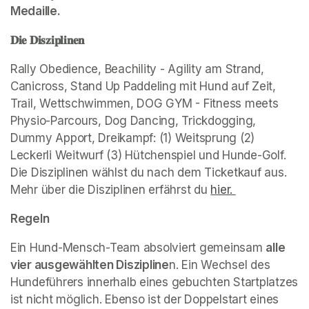
Medaille.
𝐃𝐢𝐞 𝐃𝐢𝐬𝐳𝐢𝐩𝐥𝐢𝐧𝐞𝐧
Rally Obedience, Beachility - Agility am Strand, 
Canicross, Stand Up Paddeling mit Hund auf Zeit, 
Trail, Wettschwimmen, DOG GYM - Fitness meets 
Physio-Parcours, Dog Dancing, Trickdogging, 
Dummy Apport, Dreikampf: (1) Weitsprung (2) 
Leckerli Weitwurf (3) Hütchenspiel und Hunde-Golf. 
Die Disziplinen wählst du nach dem Ticketkauf aus. 
Mehr über die Disziplinen erfährst du 
hier. 
(opens in a n
Regeln
Ein Hund-Mensch-Team absolviert gemeinsam 
alle 
vier ausgewählten Diszipline
n. Ein Wechsel des 
Hundeführers innerhalb eines gebuchten Startplatzes 
ist nicht möglich. Ebenso ist der Doppelstart eines 