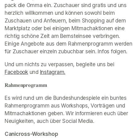
pack die Omma ein. Zuschauer sind gratis und uns 
herzlich willkommen und können sowohl beim 
Zuschauen und Anfeuern, beim Shopping auf dem 
Marktplatz oder bei einigen Mitmachaktionen eine 
richtig schöne Zeit am Bernsteinsee verbringen. 
Einige Angebote aus dem Rahmenprogramm werden 
für Zuschauer einzeln zubuchbar sein. Infos folgen. 
Und um nichts zu verpassen, begleite uns bei 
Facebook
(opens in a new tab)
 und 
Instagram.
(opens in a new tab)
𝐑𝐚𝐡𝐦𝐞𝐧𝐩𝐫𝐨𝐠𝐫𝐚𝐦𝐦
Es wird rund um die Bundeshundespiele ein buntes 
Rahmenprogramm aus Workshops, Vorträgen und 
Mitmachaktionen geben. Wir informieren euch über 
Neuigkeiten, auch über Social Media.
Canicross-Workshop