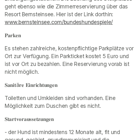
geht ebenso wie die Zimmerreservierung über das 
Resort Bernsteinsee. Hier ist der Link dorthin:  
www.bernsteinsee.com/bundeshundespiele/
(opens in 
𝐏𝐚𝐫𝐤𝐞𝐧
Es stehen zahlreiche, kostenpflichtige Parkplätze vor 
Ort zur Verfügung. Ein Parkticket kostet 5 Euro und 
ist vor Ort zu bezahlen. Eine Reservierung vorab ist 
nicht möglich.
𝐒𝐚𝐧𝐢𝐭ä𝐫𝐞 𝐄𝐢𝐧𝐫𝐢𝐜𝐡𝐭𝐮𝐧𝐠𝐞𝐧
Toiletten und Umkleiden sind vorhanden. Eine 
Möglichkeit zum Duschen gibt es nicht.
𝐒𝐭𝐚𝐫𝐭𝐯𝐨𝐫𝐚𝐮𝐬𝐬𝐞𝐭𝐳𝐮𝐧𝐠𝐞𝐧
- der Hund ist mindestens 12 Monate alt, fit und 