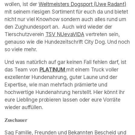
wollen, ist der 
Weltmeisters Dogsport (Uwe Radant)
(op
mit seinem riesigen Sortiment für euch da und bietet 
nicht nur viel Knowhow sondern auch alles rund um 
den Zughundesport an.  Auch wird wieder der 
Tierschutzverein 
TSV NUevaVIDA
(opens in a new tab)
 vertreten sein, 
genauso wie die Hundezeitschrift City Dog. Und noch 
so viele mehr. 
Und was natürlich auf gar keinen Fall fehlen darf, ist 
das Team von 
PLATINUM
(opens in a new tab)
mit einem Truck voller 
exzellenter Hundenahrung, guter Laune und der 
Expertise, wie man mehrfach prämierte und 
hochwertige Hundenahrung herstellt. Hier könnt ihr 
eure Lieblinge probieren lassen oder eure Vorräte 
wieder auffüllen.  
(opens in a new tab)
𝐙𝐮𝐬𝐜𝐡𝐚𝐮𝐞𝐫
Sag Familie, Freunden und Bekannten Bescheid und 